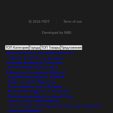
© 2026 MDT
Term of use
Developed by
RIBS
ТОП Категории
Города
ТОП Товары
Предложения
Купить напольное покрытие
Каменское
Покрытия для гостиниц
Ужгород
Ленолиум мармолеум
Павлоград
Стеклянние перегородки
Луцк
Стеклянные перегородки
Николаев
Акустические покрытия
Харьков
Ковролин tapibel
Тернополь
Forbo ковровая плитка
Бровары
Мармолеум натуральный
Запорожье
Системы грязезащиты на входе
Ровно
Пол из плитки пвх
Мариуполь
Акустические системы решения
Каменец-Подольский
Линолеум
Винница