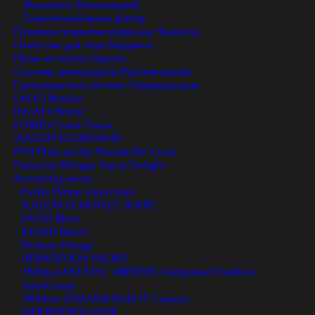
Фальшпол
Хмельницкий
Гомогенный винил
Днепр
Половое покрытие ковролин
Черкассы
Плита пвх для пола
Бердянск
Полы из плитки
Одесса
Система грязезащиты
Кропивницкий
Грязезащитная система
Северодонецк
LANO Brezina
INCATI Mistral
FORBO Coral Classic
SLALOM ECOROUND
PVH Plate en Van Heusde BV Cross
Flotex by Philippe Starck Twilight
Armstrong метал
Forbo Flotex vision lines
SLALOM ECHOFELT SHAPE
LANO Bloss
INCATI Beach
Dickson Mirage
HERADESIGN MICRO
Milliken ARTISTIC LIBERTIES Outspoken Tradition
InsetGroup
Milliken CHANGE AGENT Conjure
HERADESIGN FINE