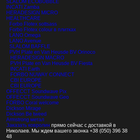
SLALOM ECOBUBBLE
INCATI Zamba
HERADESIGN MICRO
HEALTHCARE
Forbo Flotex sottsass
Forbo Flotex colour в плитках
LANO Omega
LANO Avenue
SLALOM BAFFLE
PVH Plate en Van Heusde BV Orinoco
HERADESIGN MACRO
PVH Plate en Van Heusde BV Fiesta
INCATI Earth
FORBO NUWAY CONNECT
CBI EUROPE
CBI EUROPE
OFFECCT Soundwave Pix
OFFECCT Soundwave Geo
FORBO Coral welcome
Dickson Mirage
Dickson Be tweed
Armstrong метал
Заказать ковролин
прямо сейчас с доставкой в
Николаев. Мы ждем вашего звонка +38 (050) 396 38
48