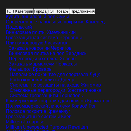
ТОП Категории
Города
ТОП Товары
Предложения
Купить виниловый пол
Сумы
Современные напольные покрытие
Каменец-
Подольский
Виниловые плиты
Хмельницкий
Грязезащитная система
Черновцы
Плитку ковровую
Лисичанск
Заказать ковролин
Чернигов
Виниловая плитка на пол
Бердянск
Перегородки из стекла
Херсон
Заказать мармолеум
Черкассы
Фальшпол
Бровары
Напольное покрытие для спортзала
Луцк
Forbo ковровая плитка
Днепр
Системы грязезащиты на входе
Житомир
Стеклянные перегородки
Константиновка
Система грязезащиты
Тернополь
Коммерческий ковролин для офисов
Краматорск
Полукоммерческий линолеум
Кривой Рог
Половое покритие
Кременчуг
Грязезащитные системы
Киев
Milliken Juxtapose
Milliken Unexpected Purpose Rewritten