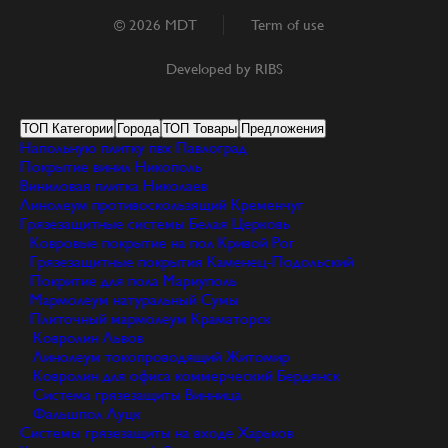
© 2026 MDT
Term of use
Developed by
RIBS
ТОП Категории
Города
ТОП Товары
Предложения
Напольную плитку пвх
Павлоград
Покрытие винил
Никополь
Виниловая плитка
Николаев
Линолеум противоскользящий
Кременчуг
Грязезащитные системы
Белая Церковь
Ковровые покрытие на пол
Кривой Рог
Грязезащитные покрытия
Каменец-Подольский
Покритие для пола
Мариуполь
Мармолеум натуральный
Сумы
Плиточный мармолеум
Краматорск
Ковролин
Львов
Линолеум токопроводящий
Житомир
Ковролин для офиса коммерческий
Бердянск
Система грязезащиты
Винница
Фальшпол
Луцк
Системы грязезащиты на входе
Харьков