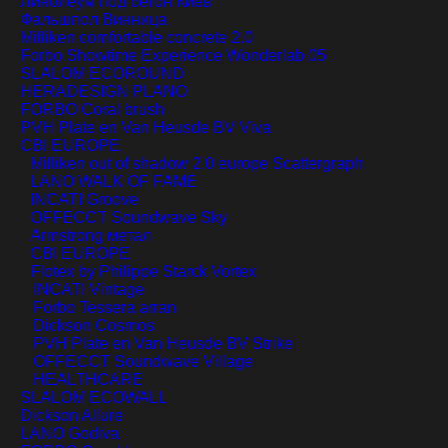
Линолеум под бетон
Киев
Фальшпол
Винница
Milliken comfortable concrete 2.0
Forbo Showtime Experience Wonderlab 05
SLALOM ECOROUND
HERADESIGN PLANO
FORBO Coral brush
PVH Plate en Van Heusde BV Viva
CBI EUROPE
Milliken out of shadow 2.0 europe Scattergraph
LANO WALK OF FAME
INCATI Groove
OFFECCT Soundwave Sky
Armstrong метал
CBI EUROPE
Flotex by Philippe Starck Vortex
INCATI Vintage
Forbo Tessera arran
Dickson Cosmos
PVH Plate en Van Heusde BV Strike
OFFECCT Soundwave Village
HEALTHCARE
SLALOM ECOWALL
Dickson Allure
LANO Godiva