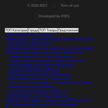
© 2026 MDT
Term of use
Developed by
RIBS
ТОП Категории
Города
ТОП Товары
Предложения
Ковровые плитки
Черкассы
Настенные и напольные покрытия
Кропивницкий
Forbo tessera
Мариуполь
Натуральный линолеум мармолеум
Александрия
Входные системы грязезащиты
Запорожье
Покрытие для пола офиса
Лисичанск
Натуральные напольные покрытия
Львов
Элитный ковролин
Ивано-Франковск
Ленолиум мармолеум
Ровно
Грязезащитная система
Тернополь
Виниловую пвх плитку
Павлоград
Заказать перегородки из стекла
Северодонецк
Виниловые полы
Бровары
Система грязезащиты
Кривой Рог
Грязезащитные системы
Одесса
Ковролин для офиса коммерческий
Мелитополь
Купить ковровые плитки
Константиновка