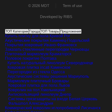
© 2026 MDT
Term of use
Developed by
RIBS
ТОП Категории
Города
ТОП Товары
Предложения
Купить плитку для пола
Кривой Рог
Акустические покрытия
Каменец-Подольский
Покрытия ковровые
Ивано-Франковск
Заказать стеклянные перегородки
Черновцы
Плиточный мармолеум
Краматорск
Половое покритие
Полтава
Купить натуральный линолеум
Северодонецк
Ковровая плитка incati
Каменское
Перегородки из стекла
Одесса
Акустические системы решения
Мариуполь
Мармолеум плиточный
Бровары
Ковровая плитка для пола
Львов
Ковролин на пол
Хмельницкий
Антискользящий линолеум
Днепр
Системы грязезащиты на входе
Белая Церковь
Фальшпол
Александрия
Коммерческий ковролин иглопробивной
Лисичанск