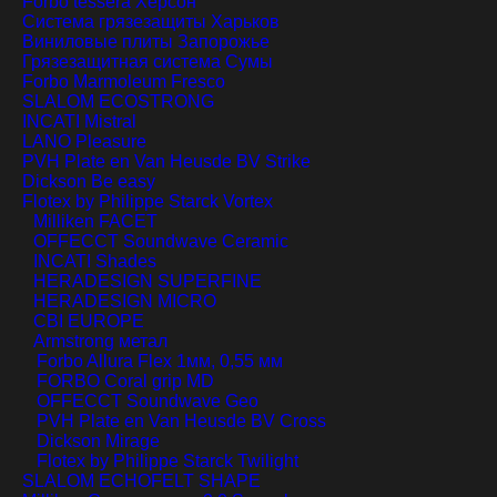
Forbo tessera
Херсон
Система грязезащиты
Харьков
Виниловые плиты
Запорожье
Грязезащитная система
Сумы
Forbo Marmoleum Fresco
SLALOM ECOSTRONG
INCATI Mistral
LANO Pleasure
PVH Plate en Van Heusde BV Strike
Dickson Be easy
Flotex by Philippe Starck Vortex
Milliken FACET
OFFECCT Soundwave Ceramic
INCATI Shades
HERADESIGN SUPERFINE
HERADESIGN MICRO
CBI EUROPE
Armstrong метал
Forbo Allura Flex 1мм, 0,55 мм
FORBO Coral grip MD
OFFECCT Soundwave Geo
PVH Plate en Van Heusde BV Cross
Dickson Mirage
Flotex by Philippe Starck Twilight
SLALOM ECHOFELT SHAPE