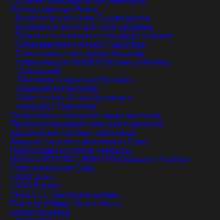
Плитку ковровую
Ровно
Винил покрытие пола
Северодонецк
Виниловые плиты для пола
Бердянск
Заказать стеклянную перегородку
Харьков
Грязезащитная система
Павлоград
Стеклянные перегородки
Житомир
Ковролин для отелей и гостиниц
Каменец-
Подольский
Линолеум квадратный
Бровары
Мармолеум
Николаев
Forbo tessera
Ивано-Франковск
Фальшпол
Тернополь
Спортивные напольные покрытия
Львов
Противоскользящий линолеум
Каменское
Акустические системы
Запорожье
Входные системы грязезащиты
Сумы
Перегородки из стекла
Черкассы
Milliken ARTISTIC LIBERTIES Outspoken Tradition
Forbo Marmoleum Slate
LANO Granit
LANO Brezina
OFFECCT Soundwave Stripes
Flotex by Philippe Starck Vortex
Armstrong метал