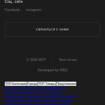
Соц. сети
Facebook
Instagram
СВЯЗАТЬСЯ С НАМИ
© 2026 MDT
Term of use
Developed by
RIBS
ТОП Категории
Города
ТОП Товары
Предложения
Купить покрытие на пол
Кривой Рог
Купить ковролин на пол
Полтава
Виниловые напольные плитки
Лисичанск
Мармолеум плиточный
Белая Церковь
Система грязезащиты
Кропивницкий