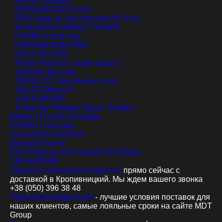
INCATI Shades
HERADESIGN PLUS
PVH Plate en Van Heusde BV Viva
SLALOM ECHOFELT SHAPE
FORBO Coral luxe
HERADESIGN FINE
HEALTHCARE
Forbo Tessera Create space 1
Dickson Be easy
OFFECCT Soundwave Luna
INCATI Milano II
CBI EUROPE
Flotex by Philippe Starck Twilight
Milliken Fractals Entangle
FORBO Coral duo
SLALOM ECODROP
Dickson Ecume
PVH Plate en Van Heusde BV Reflex
CBI EUROPE
Заказать напольное покрытие
прямо сейчас с
доставкой в Кропивницкий. Мы ждем вашего звонка
+38 (050) 396 38 48
Линолеум квадратный
- лучшие условия поставок для
наших клиентов, самые лояльные сроки на сайте MDT
Group