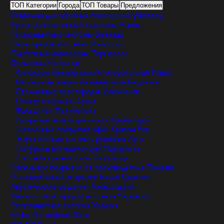
ТОП Категории
Города
ТОП Товары
Предложения
Ковролин для офисных помещений
Ужгород
Купить гетерогенный линолеум
Львов
Грязезащитные системы
Винница
Перегородки из стекла
Никополь
Плиточный мармолеум
Тернополь
Фальшпол
Чернигов
Линолеум коммерческий гетерогенный
Ровно
Напольные покрытия виниловые
Бердянск
Стеклянные перегородки
Лисичанск
Плитку ковровую
Сумы
Фальш пол
Мелитополь
Ковровая плитка для отеля
Краматорск
Напольные покрытия офис
Кривой Рог
Акустические системы решения
Луцк
Натуральный мармолеум
Мариуполь
Система грязезащиты
Павлоград
Напольное покрытие от производителя
Полтава
Иглопробивной ковролин
Белая Церковь
Акустические решения
Александрия
Заказать перегородку из стекла
Черкассы
Грязезащитная система
Херсон
Forbo Marmoleum Slate
INCATI Beach