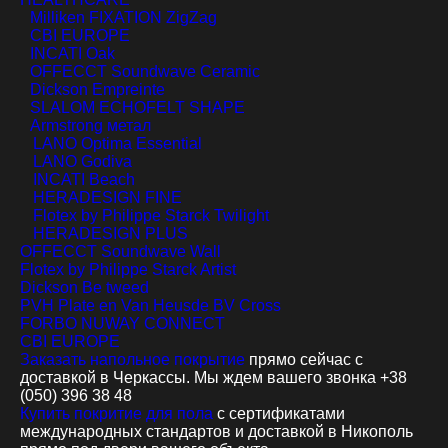
Milliken FIXATION ZigZag
CBI EUROPE
INCATI Oak
OFFECCT Soundwave Ceramic
Dickson Empreinte
SLALOM ECHOFELT SHAPE
Armstrong метал
LANO Optima Essential
LANO Godiva
INCATI Beach
HERADESIGN FINE
Flotex by Philippe Starck Twilight
HERADESIGN PLUS
OFFECCT Soundwave Wall
Flotex by Philippe Starck Artist
Dickson Be tweed
PVH Plate en Van Heusde BV Cross
FORBO NUWAY CONNECT
CBI EUROPE
Заказать напольное покрытие
прямо сейчас с
доставкой в Черкассы. Мы ждем вашего звонка +38
(050) 396 38 48
Купить покритие для пола
с сертификатами
международных стандартов и доставкой в Никополь