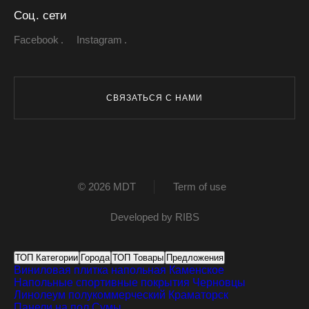
Соц. сети
Facebook
Instagram
СВЯЗАТЬСЯ С НАМИ
© 2026 MDT
Term of use
Developed by
RIBS
ТОП Категории
Города
ТОП Товары
Предложения
Виниловая плитка напольная
Каменское
Напольные спортивные покрытия
Черновцы
Линолеум полукоммерческий
Краматорск
Панели на пол
Сумы