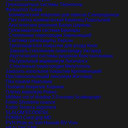
Грязезащитные системы
Тернополь
Фальшпол
Львов
Коммерческий ковролин для офисов
Северодонецк
Пвх плитка коммерческая
Каменец-Подольский
Акустические решения
Белая Церковь
Грязезащитная система
Бровары
Стеклянние перегородки
Хмельницкий
Система грязезащиты
Херсон
Грязезащитное покрытие для входа
Киев
Заказать стеклянную перегородку
Ужгород
Акустические системы решения
Константиновка
Натуральный мармолеум
Лисичанск
Стеклянные перегородки
Мелитополь
Заказать напольное покрытие
Кропивницкий
Противоскользящий линолеум
Житомир
Пвх панели
Николаев
Половое покритие
Харьков
Плитку ковровую
Ровно
Milliken out of shadow 2.0 europe Scattergraph
Forbo Showtime nuance
Forbo Tessera alignment
SLALOM ECODESK
FORBO Coral grip MD
PVH Plate en Van Heusde BV Viva
HEALTHCARE