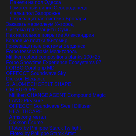
Панели на пол
Одесса
Гомогенный винил
Северодонецк
Фальшпол
Запорожье
Грязезащитная система
Бровары
Заказать мармолеум
Ужгород
Система грязезащиты
Сумы
Пвх напольное покрытие
Александрия
Ковровые плитки
Житомир
Грязезащитные системы
Бердянск
Forbo tessera basis
Мелитополь
Milliken colour compositions planks 100×25
Forbo Showtime Experience Ecosystems 07
FORBO Coral grip MD
OFFECCT Soundwave Sky
Dickson Elegance
SLALOM ECHOFELT SHAPE
CBI EUROPE
Milliken CHANGE AGENT Compound Magic
LANO Pleasure
OFFECCT Soundwave Swell Diffuser
HEALTHCARE
Armstrong метал
Dickson Ecume
Flotex by Philippe Starck Twilight
Flotex by Philippe Starck Artist