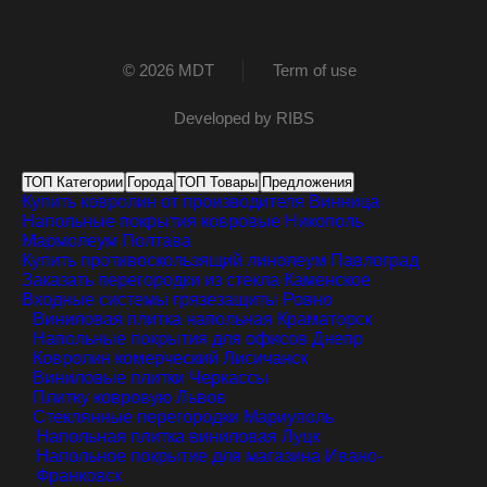
© 2026 MDT
Term of use
Developed by
RIBS
ТОП Категории
Города
ТОП Товары
Предложения
Купить ковролин от производителя
Винница
Напольные покрытия ковровые
Никополь
Мармолеум
Полтава
Купить противоскользящий линолеум
Павлоград
Заказать перегородки из стекла
Каменское
Входные системы грязезащиты
Ровно
Виниловая плитка напольная
Краматорск
Напольные покрытия для офисов
Днепр
Ковролин комерческий
Лисичанск
Виниловые плитки
Черкассы
Плитку ковровую
Львов
Стеклянные перегородки
Мариуполь
Напольная плитка виниловая
Луцк
Напольное покрытие для магазина
Ивано-
Франковск