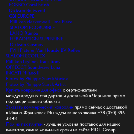
FORBO Coral brush
Dickson Be tweed
CBI EUROPE
Milliken clerkenwell Time Piece
SLALOM ECOBUBBLE
LANO Rumba
HERADESIGN SUPERFINE
Dickson Cosmos
PVH Plate en Van Heusde BV Reflex
SLALOM ECOFLEX
Milliken Laylines Transitions
OFFECCT Soundwave Luna
INCATI Milano II
Flotex by Philippe Starck Vortex
Flotex by Philippe Starck Artist
Купить ковролин для офиса
с сертификатами
международных стандартов и доставкой в Чернигов прямо
под двери вашего объекта
Заказать коммерческий ковролин
прямо сейчас с доставкой
в Ивано-Франковск. Мы ждем вашего звонка +38 (050) 396
38 48
Пол из пвх плитки
- лучшие условия поставок для наших
клиентов, самые лояльные сроки на сайте MDT Group