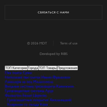
СВЯЗАТЬСЯ С НАМИ
© 2026 MDT
Term of use
Developed by
RIBS
ТОП Категории
Города
ТОП Товары
Предложения
Пвх плиты
Сумы
Напольная пвх плитка
Ивано-Франковск
Линолеум на пол
Мелитополь
Входные системы грязезащиты
Каменское
Грязезащитные системы
Луцк
Фальшпол
Белая Церковь
Грязезащитные покрытия
Хмельницкий
Ковролин со склада
Киев