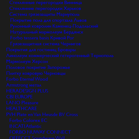
Стеклянные перегородки
Винница
Стеклянние перегородки
Харьков
Система грязезащиты
Мариуполь
Покрытие пола для спортзала
Львов
Рулонный ковролин
Каменец-Подольский
Натуральный мармолеум
Бердянск
Forbo tessera basis
Кривой Рог
Грязезащитная система
Чернигов
Покрытия для гостиниц
Бровары
Линолеум коммерческий гетерогенный
Тернополь
Мармолеум
Херсон
Половое покритие
Запорожье
Плитку ковровую
Черновцы
Forbo Eternal Wood
Armstrong метал
HERADESIGN PLUS
CBI EUROPE
LANO Pleasure
HEALTHCARE
PVH Plate en Van Heusde BV Cross
Forbo Colorex EC
INCATI Atlantic
FORBO NUWAY CONNECT
OFFECCT Soundwave Wall