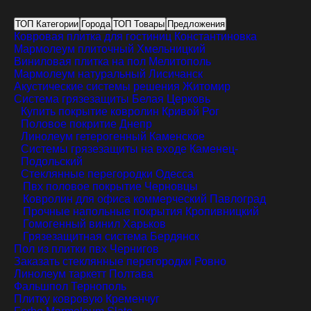
ТОП Категории
Города
ТОП Товары
Предложения
Ковровая плитка для гостиниц
Константиновка
Мармолеум плиточный
Хмельницкий
Виниловая плитка на пол
Мелитополь
Мармолеум натуральный
Лисичанск
Акустические системы решения
Житомир
Система грязезащиты
Белая Церковь
Купить покрытие ковролин
Кривой Рог
Половое покритие
Днепр
Линолеум гетерогенный
Каменское
Системы грязезащиты на входе
Каменец-
Подольский
Стеклянные перегородки
Одесса
Пвх половое покрытие
Черновцы
Ковролин для офиса коммерческий
Павлоград
Прочные напольные покрытия
Кропивницкий
Гомогенный винил
Харьков
Грязезащитная система
Бердянск
Пол из плитки пвх
Чернигов
Заказать стеклянные перегородки
Ровно
Линолеум таркетт
Полтава
Фальшпол
Тернополь
Плитку ковровую
Кременчуг