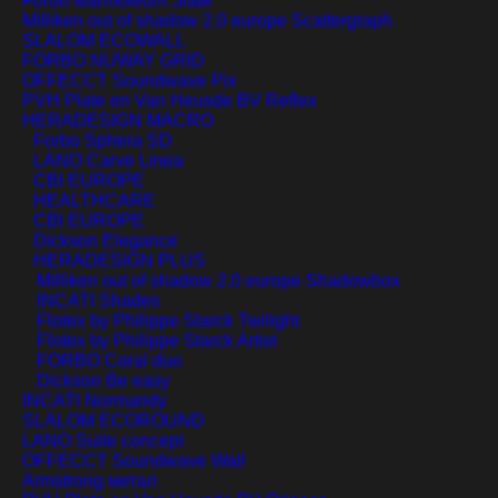
Forbo Marmoleum Slate
Milliken out of shadow 2.0 europe Scattergraph
SLALOM ECOWALL
FORBO NUWAY GRID
OFFECCT Soundwave Pix
PVH Plate en Van Heusde BV Reflex
HERADESIGN MACRO
Forbo Sphera SD
LANO Carve Linea
CBI EUROPE
HEALTHCARE
CBI EUROPE
Dickson Elegance
HERADESIGN PLUS
Milliken out of shadow 2.0 europe Shadowbox
INCATI Shades
Flotex by Philippe Starck Twilight
Flotex by Philippe Starck Artist
FORBO Coral duo
Dickson Be easy
INCATI Normandy
SLALOM ECOROUND
LANO Suite concept
OFFECCT Soundwave Wall
Armstrong метал