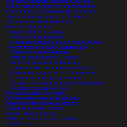
Купить коммерческий ковролин
Харьков
Купить покрытие для пола
Константиновка
Качественные напольные покрытия
Львов
Заказать перегородку из стекла
Ровно
Плиточный мармолеум
Винница
Фальшпол
Мариуполь
Ковролин forbo
Павлоград
Пол из пвх
Кропивницкий
Напольные покрытия для спортзала
Херсон
Акустический линолеум
Хмельницкий
Половое покритие
Черкассы
Грязезащитная система
Никополь
Линолеум квадратный
Черновцы
Ковровая плитка от производителя
Одесса
Мармолеум натуральный
Северодонецк
Стеклянные перегородки
Бровары
Системы грязезащиты на входе
Краматорск
Система грязезащиты
Сумы
Плитка ковровая
Лисичанск
Элитное напольное покрытие
Луцк
Грязезащитные системы
Ужгород
Виниловые плитки
Полтава
Плитку ковровую
Днепр
PVH Plate en Van Heusde BV Cross
LANO Brezina