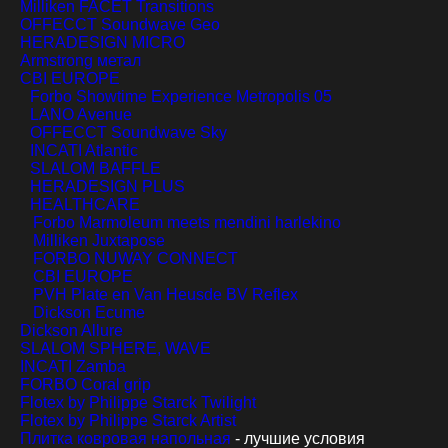
Milliken FACET Transitions
OFFECCT Soundwave Geo
HERADESIGN MICRO
Armstrong метал
CBI EUROPE
Forbo Showtime Experience Metropolis 05
LANO Avenue
OFFECCT Soundwave Sky
INCATI Atlantic
SLALOM BAFFLE
HERADESIGN PLUS
HEALTHCARE
Forbo Marmoleum meets mendini harlekino
Milliken Juxtapose
FORBO NUWAY CONNECT
CBI EUROPE
PVH Plate en Van Heusde BV Reflex
Dickson Ecume
Dickson Allure
SLALOM SPHERE, WAVE
INCATI Zamba
FORBO Coral grip
Flotex by Philippe Starck Twilight
Flotex by Philippe Starck Artist
Плитка ковровая напольная
- лучшие условия