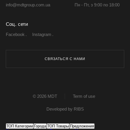
info@mdtgroup.com.ua
Пн - Пт, з 9:00 по 18:00
Соц. сети
Facebook
Instagram
СВЯЗАТЬСЯ С НАМИ
© 2026 MDT
Term of use
Developed by
RIBS
ТОП Категории
Города
ТОП Товары
Предложения