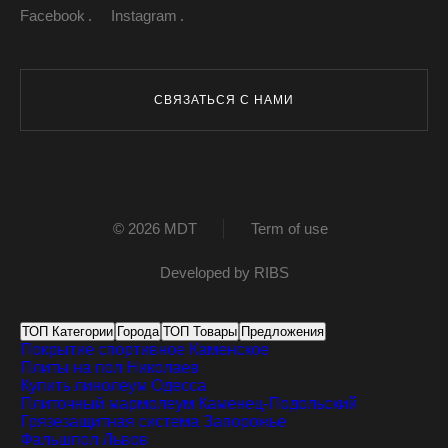
Facebook
Instagram
СВЯЗАТЬСЯ С НАМИ
© 2026 MDT
Term of use
Developed by
RIBS
ТОП Категории
Города
ТОП Товары
Предложения
Покрытие спортивное
Каменское
Плиты на пол
Николаев
Купить линолеум
Одесса
Плиточный мармолеум
Каменец-Подольский
Грязезащитная система
Запорожье
Фальшпол
Львов