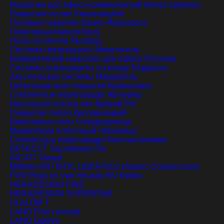
Ковролин для офиса коммерческий
Белая Церковь
Покрытия из пвх
Хмельницкий
Половое покритие
Ивано-Франковск
Гомогенный винил
Киев
Полы из плитки
Ужгород
Система грязезащиты
Мелитополь
Коммерческий ковролин для офиса
Полтава
Системы грязезащиты на входе
Бердянск
Акустические системы
Мариуполь
Грязезащитные покрытия
Краматорск
Стеклянные перегородки
Житомир
Напольная плитка пвх
Кривой Рог
Покрытие полов
Кропивницкий
Виниловые полы
Северодонецк
Мармолеум плиточный
Черновцы
Стеклянные перегородки
Константиновка
OFFECCT Soundwave Flo
INCATI Tweed
Milliken ARTISTIC LIBERTIES Historic Clashes Inset
PVH Plate en Van Heusde BV Reflex
HERADESIGN FINE
HERADESIGN SUPERFINE
SLALOM T
LANO Flair concept
LANO Godiva