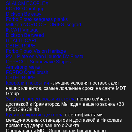
SLALOM ECOFLEX
FORBO Coral grip
Dickson Be easy
Forbo Flotex seagrass planks
Milliken NORDIC STORIES Isograd
INCATI Vintage
Dickson Be tweed
HEALTHCARE
CBI EUROPE
Forbo Flotex Vision Heritage
PVH Plate en Van Heusde BV Fiesta
OFFECCT Soundwave Stripes
Armstrong метал
FORBO Coral brush
CBI EUROPE
Ковролин покрытия
- лучшие условия поставок для
наших клиентов, самые лояльные сроки на сайте MDT
Group
Заказать перегородки из стекла
прямо сейчас с
доставкой в Краматорск. Мы ждем вашего звонка +38
(050) 396 38 48
Купить покрытие для пола
с сертификатами
международных стандартов и доставкой в Николаев
прямо под двери вашего объекта
Специалисты MDT Group квалифицированно