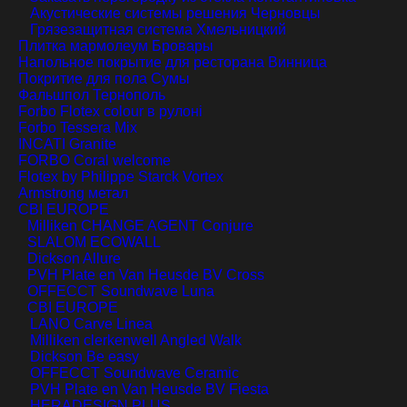
Акустические системы решения
Черновцы
Грязезащитная система
Хмельницкий
Плитка мармолеум
Бровары
Напольное покрытие для ресторана
Винница
Покритие для пола
Сумы
Фальшпол
Тернополь
Forbo Flotex colour в рулонi
Forbo Tessera Mix
INCATI Granite
FORBO Coral welcome
Flotex by Philippe Starck Vortex
Armstrong метал
CBI EUROPE
Milliken CHANGE AGENT Conjure
SLALOM ECOWALL
Dickson Allure
PVH Plate en Van Heusde BV Cross
OFFECCT Soundwave Luna
CBI EUROPE
LANO Carve Linea
Milliken clerkenwell Angled Walk
Dickson Be easy
OFFECCT Soundwave Ceramic
PVH Plate en Van Heusde BV Fiesta
HERADESIGN PLUS