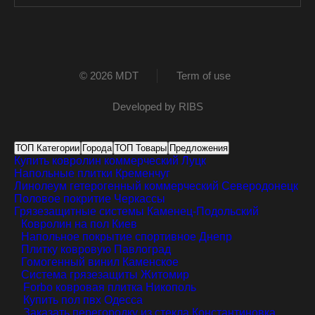
© 2026 MDT
Term of use
Developed by
RIBS
ТОП Категории
Города
ТОП Товары
Предложения
Купить ковролин коммерческий
Луцк
Напольные плитки
Кременчуг
Линолеум гетерогенный коммерческий
Северодонецк
Половое покритие
Черкассы
Грязезащитные системы
Каменец-Подольский
Ковролин на пол
Киев
Напольное покрытие спортивное
Днепр
Плитку ковровую
Павлоград
Гомогенный винил
Каменское
Система грязезащиты
Житомир
Forbo ковровая плитка
Никополь
Купить пол пвх
Одесса
Заказать перегородку из стекла
Константиновка