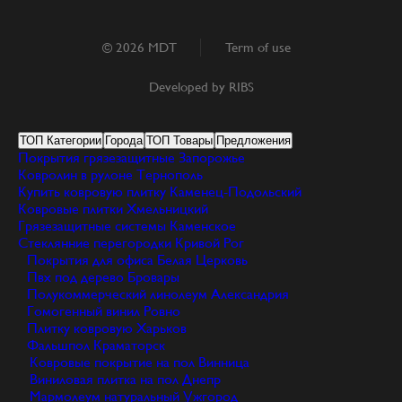
© 2026 MDT
Term of use
Developed by
RIBS
ТОП Категории
Города
ТОП Товары
Предложения
Покрытия грязезащитные
Запорожье
Ковролин в рулоне
Тернополь
Купить ковровую плитку
Каменец-Подольский
Ковровые плитки
Хмельницкий
Грязезащитные системы
Каменское
Стеклянние перегородки
Кривой Рог
Покрытия для офиса
Белая Церковь
Пвх под дерево
Бровары
Полукоммерческий линолеум
Александрия
Гомогенный винил
Ровно
Плитку ковровую
Харьков
Фальшпол
Краматорск
Ковровые покрытие на пол
Винница
Виниловая плитка на пол
Днепр
Мармолеум натуральный
Ужгород