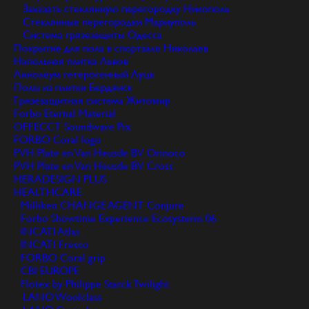
Заказать стеклянную перегородку
Никополь
Стеклянные перегородки
Мариуполь
Система грязезащиты
Одесса
Покрытие для пола в спортзале
Николаев
Напольная плитка
Львов
Линолеум гетерогенный
Луцк
Полы из плитки
Бердянск
Грязезащитная система
Житомир
Forbo Eternal Material
OFFECCT Soundwave Pix
FORBO Coral logo
PVH Plate en Van Heusde BV Orinoco
PVH Plate en Van Heusde BV Cross
HERADESIGN PLUS
HEALTHCARE
Milliken CHANGE AGENT Conjure
Forbo Showtime Experience Ecosystems 06
INCATI Atlas
INCATI Fresco
FORBO Coral grip
CBI EUROPE
Flotex by Philippe Starck Twilight
LANO Woolclass