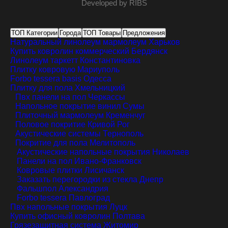
Developed by
RIBS
ТОП Категории
Города
ТОП Товары
Предложения
Натуральный линолеум мармолеум
Харьков
Купить ковролин коммерческий
Бердянск
Линолеум таркетт
Константиновка
Плитку ковровую
Мариуполь
Forbo tessera basis
Одесса
Плитку для пола
Хмельницкий
Пвх панели на пол
Черкассы
Напольное покрытие винил
Сумы
Плиточный мармолеум
Кременчуг
Половое покритие
Кривой Рог
Акустические системы
Тернополь
Покритие для пола
Мелитополь
Акустические напольные покрытия
Николаев
Панели на пол
Ивано-Франковск
Ковровые плитки
Лисичанск
Заказать перегородки из стекла
Днепр
Фальшпол
Александрия
Forbo tessera
Павлоград
Пвх напольные покрытия
Луцк
Купить офисный ковролин
Полтава
Грязезащитная система
Житомир