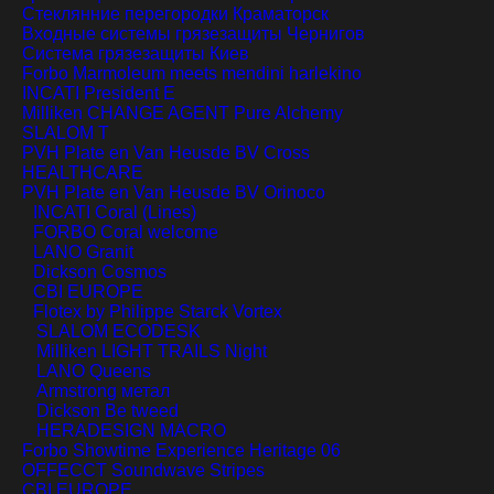
Стеклянние перегородки
Краматорск
Входные системы грязезащиты
Чернигов
Система грязезащиты
Киев
Forbo Marmoleum meets mendini harlekino
INCATI President E
Milliken CHANGE AGENT Pure Alchemy
SLALOM T
PVH Plate en Van Heusde BV Cross
HEALTHCARE
PVH Plate en Van Heusde BV Orinoco
INCATI Coral (Lines)
FORBO Coral welcome
LANO Granit
Dickson Cosmos
CBI EUROPE
Flotex by Philippe Starck Vortex
SLALOM ECODESK
Milliken LIGHT TRAILS Night
LANO Queens
Armstrong метал
Dickson Be tweed
HERADESIGN MACRO
Forbo Showtime Experience Heritage 06
OFFECCT Soundwave Stripes
CBI EUROPE