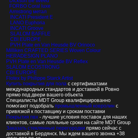
Dickson Be tweed
FORBO Coral luxe
Armstrong метал
INCATI President E
LANO Euphoria
INCATI Groove
SLALOM BAFFLE
CBI EUROPE
PVH Plate en Van Heusde BV Orinoco
Milliken CRAFTED SERIES Woven Colour
HERADESIGN PLANO
PVH Plate en Van Heusde BV Reflex
SLALOM ECOSTRONG
CBI EUROPE
Flotex by Philippe Starck Artist
Купить покрытия для пола
с сертификатами
международных стандартов и доставкой в Ровно
прямо под двери вашего объекта
Специалисты MDT Group квалифицированно
помогают подобрать
промышленный ковролин
с
привязкой к поставщику и срокам поставки
Покрытия пвх
- лучшие условия поставок для наших
клиентов, самые лояльные сроки на сайте MDT Group
Заказать стеклянные перегородки
прямо сейчас с
доставкой в Бердянск. Мы ждем вашего звонка +38