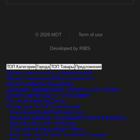
© 2026 MDT
Term of use
Developed by
RIBS
ТОП Категории
Города
ТОП Товары
Предложения
Купить виниловый пол
Хмельницкий
Заказать мармолеум
Константиновка
Ковролин форбо
Краматорск
Линолеум коммерческий гетерогенный
Полтава
Система грязезащиты
Александрия
Половое покритие
Днепр
Плитку для пола
Кропивницкий
Линолеум под бетон
Павлоград
Входные системы грязезащиты
Ивано-Франковск
Пвх плитки на пол
Николаев
Стеклянние перегородки
Ровно
Акустические системы решения
Бровары
Фальшпол
Луцк