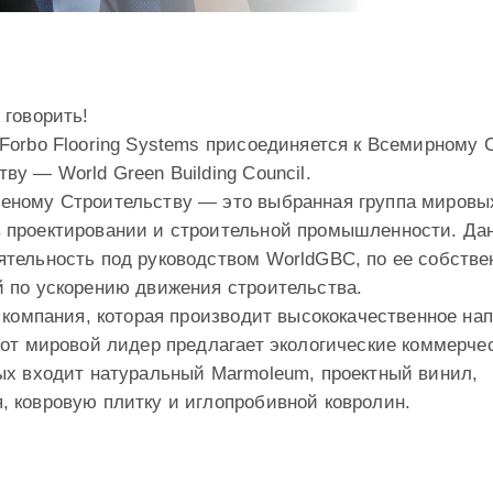
 говорить!
Forbo Flooring Systems присоединяется к Всемирному 
ву — World Green Building Council.
еному Строительству — это выбранная группа мировы
 проектировании и строительной промышленности. Да
ятельность под руководством WorldGBC, по ее собстве
й по ускорению движения строительства.
ー компания, которая производит высококачественное на
тот мировой лидер предлагает экологические коммерче
рых входит натуральный Marmoleum, проектный винил,
, ковровую плитку и иглопробивной ковролин.