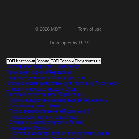
© 2026 MDT
Term of use
Developed by
RIBS
ТОП Категории
Города
ТОП Товары
Предложения
Напольное покрытие
Кременчуг
Линолеум таркетт
Черкассы
Покритие для пола
Северодонецк
Коммерческий ковролин для гостиниц
Лисичанск
Стеклянние перегородки
Сумы
Система грязезащиты
Черновцы
Купить ковролин коммерческий
Тернополь
Винил покрытие
Николаев
Forbo tessera
Каменец-Подольский
Грязезащитная система
Луцк
Стеклянные перегородки
Львов
Фальшпол
Ровно
Напольные покрытия из пвх
Кропивницкий