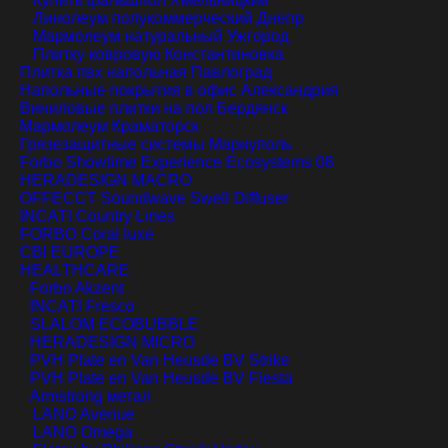
Купить фальшпол
Хмельницкий
Линолеум полукоммерческий
Днепр
Мармолеум натуральный
Ужгород
Плитку ковровую
Константиновка
Плитка пвх напольная
Павлоград
Напольные покрытия в офис
Александрия
Виниловые плитки на пол
Бердянск
Мармолеум
Краматорск
Грязезащитные системы
Мариуполь
Forbo Showtime Experience Ecosystems 08
HERADESIGN MACRO
OFFECCT Soundwave Swell Diffuser
INCATI Country Lines
FORBO Coral luxe
CBI EUROPE
HEALTHCARE
Forbo Akzent
INCATI Fresco
SLALOM ECOBUBBLE
HERADESIGN MICRO
PVH Plate en Van Heusde BV Strike
PVH Plate en Van Heusde BV Fiesta
Armstrong метал
LANO Avenue
LANO Omega