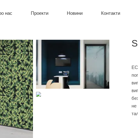
ро нас
Проекти
Новини
Контакти
S
EC
по
ви
ви
бе
не
та