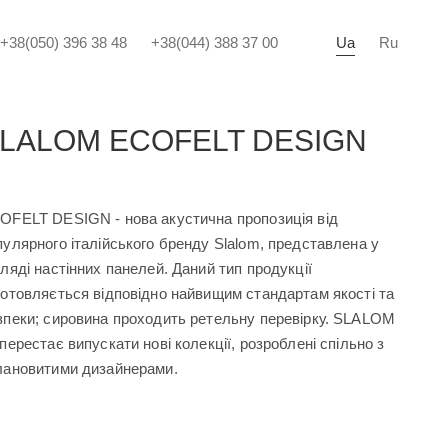
+38(050) 396 38 48
+38(044) 388 37 00
Ua
Ru
LALOM ECOFELT DESIGN
OFELT DESIGN - нова акустична пропозиція від
пулярного італійського бренду Slalom, представлена у
гляді настінних панелей. Даний тип продукції
готовляється відповідно найвищим стандартам якості та
зпеки; сировина проходить ретельну перевірку. SLALOM
 перестає випускати нові колекції, розроблені спільно з
лановитими дизайнерами.