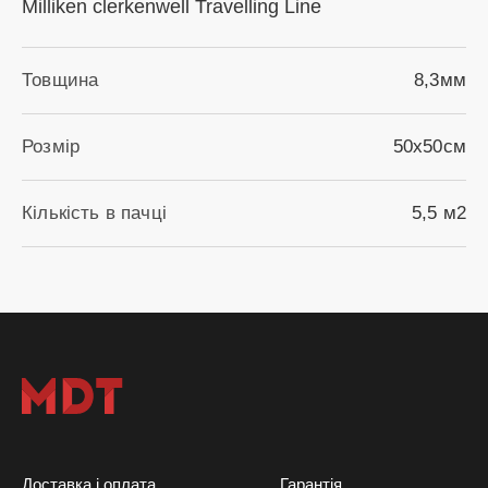
Milliken clerkenwell Travelling Line
Товщина
8,3мм
Розмір
50х50см
Кількість в пачці
5,5 м2
Доставка і оплата
Гарантія