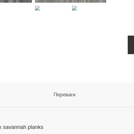
Переваги
x savannah planks