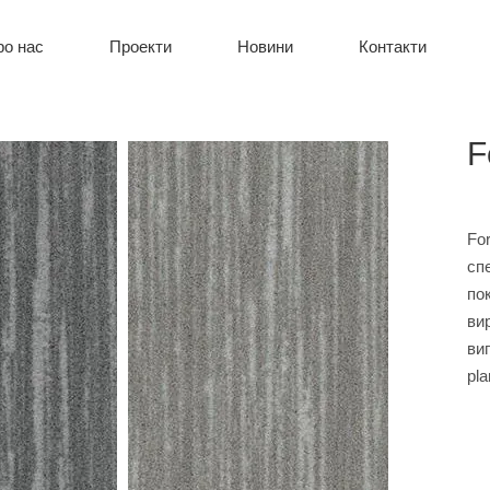
ро нас
Проекти
Новини
Контакти
F
Fo
сп
по
ви
ви
pla