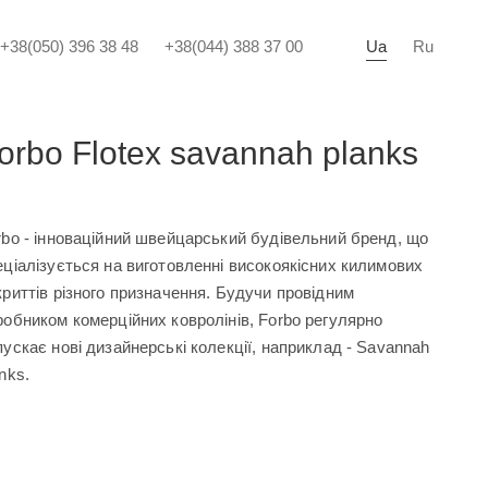
+38(050) 396 38 48
+38(044) 388 37 00
Ua
Ru
orbo Flotex savannah planks
rbo - інноваційний швейцарський будівельний бренд, що
еціалізується на виготовленні високоякісних килимових
криттів різного призначення. Будучи провідним
робником комерційних ковролінів, Forbo регулярно
пускає нові дизайнерські колекції, наприклад - Savannah
nks.