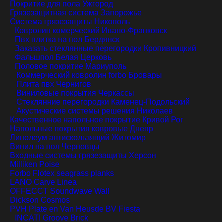
Покритие для пола
Ужгород
Грязезащитная система
Запорожье
Система грязезащиты
Никополь
Ковролин комерческий
Ивано-Франковск
Пвх плитка на пол
Бердянск
Заказать стеклянные перегородки
Кропивницкий
Фальшпол
Белая Церковь
Половое покритие
Мариуполь
Коммерческий ковролин forbo
Бровары
Плита пвх
Чернигов
Виниловые покрытия
Черкассы
Стеклянние перегородки
Каменец-Подольский
Акустические системы решения
Николаев
Качественное напольное покрытие
Кривой Рог
Напольные покрытия ковровые
Днепр
Линолеум антискользящий
Житомир
Винил на пол
Черновцы
Входные системы грязезащиты
Херсон
Milliken Poise
Forbo Flotex seagrass planks
LANO Carve Linea
OFFECCT Soundwave Wall
Dickson Cosmos
PVH Plate en Van Heusde BV Fiesta
INCATI Groove Brick