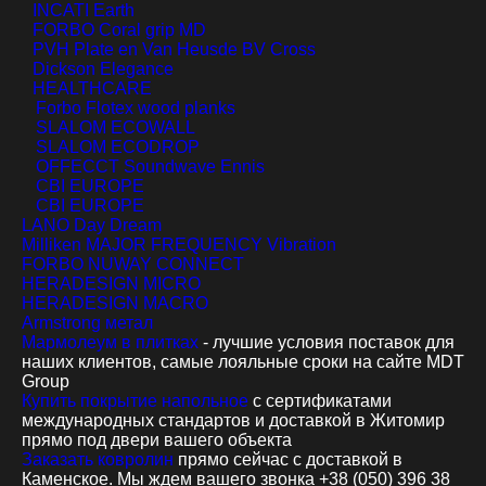
INCATI Earth
FORBO Coral grip MD
PVH Plate en Van Heusde BV Cross
Dickson Elegance
HEALTHCARE
Forbo Flotex wood planks
SLALOM ECOWALL
SLALOM ECODROP
OFFECCT Soundwave Ennis
CBI EUROPE
CBI EUROPE
LANO Day Dream
Milliken MAJOR FREQUENCY Vibration
FORBO NUWAY CONNECT
HERADESIGN MICRO
HERADESIGN MACRO
Armstrong метал
Мармолеум в плитках
- лучшие условия поставок для
наших клиентов, самые лояльные сроки на сайте MDT
Group
Купить покрытие напольное
с сертификатами
международных стандартов и доставкой в Житомир
прямо под двери вашего объекта
Заказать ковролин
прямо сейчас с доставкой в
Каменское. Мы ждем вашего звонка +38 (050) 396 38